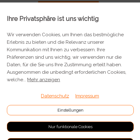
Preislisten Gastronomie
Ihre Privatsphäre ist uns wichtig
Wir verwenden Cookies, um Ihnen das bestmögliche
Erlebnis zu bieten und die Relevanz unserer
Kommunikation mit Ihnen zu verbessern. Ihre
KONTAKT
Präferenzen sind uns wichtig, wir verwenden nur die
Daten, für die Sie uns Ihre Zustimmung erteilt haben.
Metzgerei Künzli AG
Ausgenommen die unbedingt erforderlichen Cookies,
Mülistrasse 7
welche
...
Mehr anzeigen
8143 Stallikon
Datenschutz
Impressum
+41 44 701 80 80
info@metzgereikuenzli.ch
Einstellungen
INFORMATIONEN
Nur funktionale Cookies
Kontakt