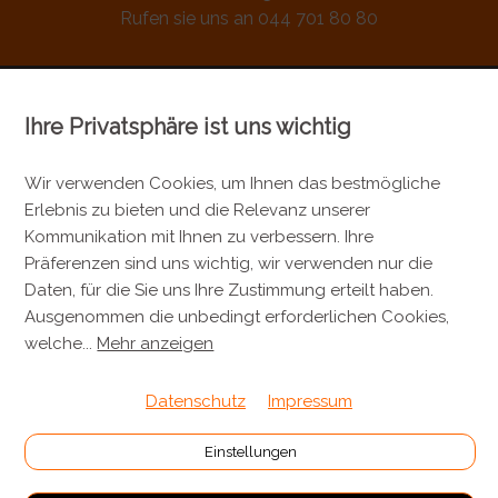
Rufen sie uns an 044 701 80 80
Ihre Privatsphäre ist uns wichtig
KONTAKT
Metzgerei Künzli AG
Wir verwenden Cookies, um Ihnen das bestmögliche
Erlebnis zu bieten und die Relevanz unserer
Mülistrasse 7
Kommunikation mit Ihnen zu verbessern. Ihre
8143 Stallikon
Präferenzen sind uns wichtig, wir verwenden nur die
+41 44 701 80 80
Daten, für die Sie uns Ihre Zustimmung erteilt haben.
Ausgenommen die unbedingt erforderlichen Cookies,
info@metzgereikuenzli.ch
welche
...
Mehr anzeigen
INFORMATIONEN
Datenschutz
Impressum
Kontakt
Einstellungen
Verpackung & Versand