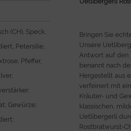
Uetlibergerli Ros
ch (CH), Speck,
Bringen Sie echt
Unsere Uetliberge
iert, Petersilie,
Antwort auf den
rose; Pfeffer,
benannt nach de
ver,
Hergestellt aus 
verfeinert mit e
rstärker:
Kräuter- und Ge
t; Gewürze;
klassischen, mil
Uetlibergerli du
iert;
Rostbratwurst-Cha