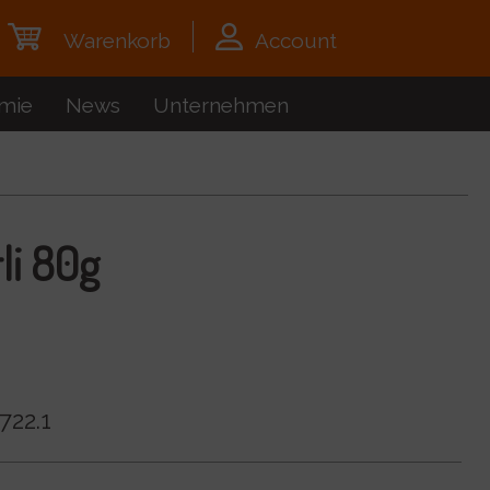
Warenkorb
Account
mie
News
Unternehmen
li 80g
722.1