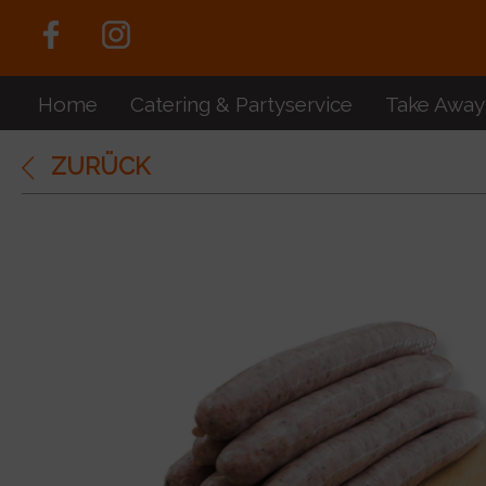
Home
Catering & Partyservice
Take Away
ZURÜCK