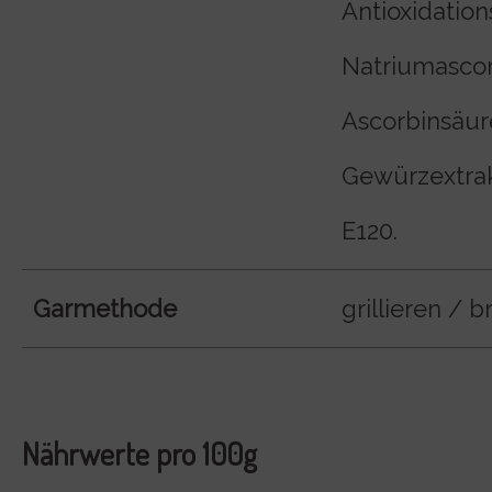
Antioxidation
Natriumascor
Ascorbinsäur
Gewürzextrakt
E120.
Garmethode
grillieren / b
Nährwerte pro 100g