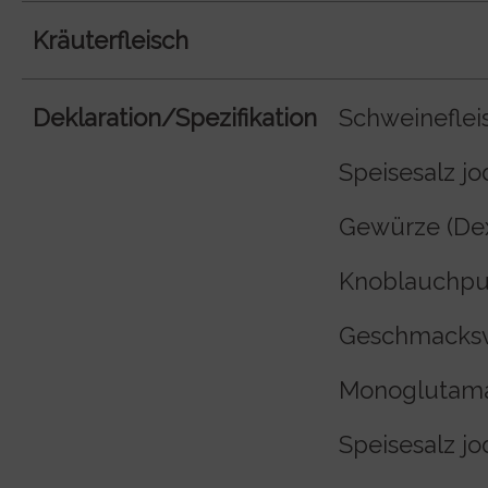
Kräuterfleisch
Deklaration/Spezifikation
Schweinefleis
Speisesalz jod
Gewürze (Dext
Knoblauchpul
Geschmacksve
Monoglutama
Speisesalz jod