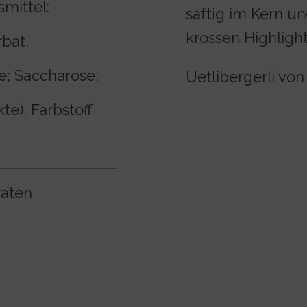
smittel:
saftig im Kern u
krossen Highlight
bat,
e; Saccharose;
Uetlibergerli von
e), Farbstoff
raten