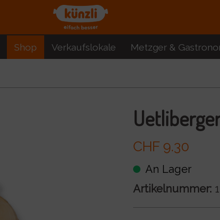
Shop
Verkaufslokale
Metzger & Gastrono
Uetliberger
CHF 9.30
An Lager
Artikelnummer:
1