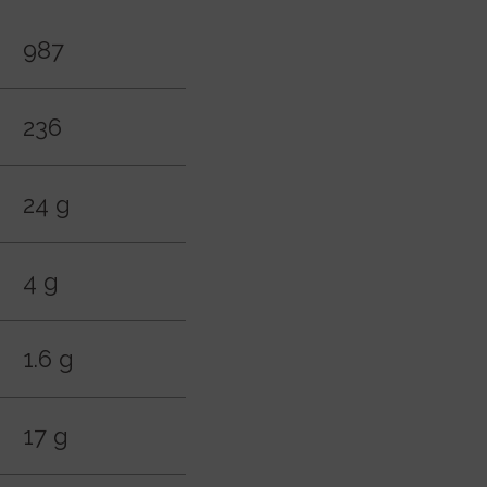
987
236
24 g
4 g
1.6 g
17 g