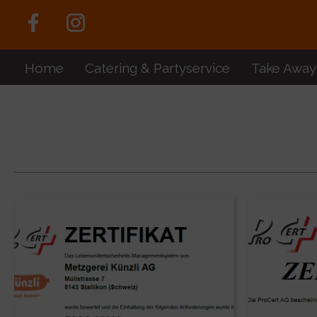
Home
Catering & Partyservice
Take Away