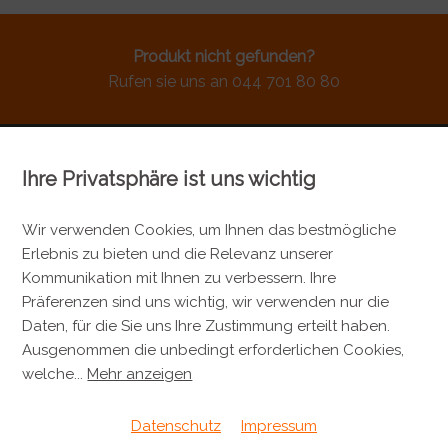
Produkt nicht gefunden?
Rufen sie uns an 044 701 80 80
Ihre Privatsphäre ist uns wichtig
KONTAKT
Metzgerei Künzli AG
Wir verwenden Cookies, um Ihnen das bestmögliche
Erlebnis zu bieten und die Relevanz unserer
Mülistrasse 7
Kommunikation mit Ihnen zu verbessern. Ihre
8143 Stallikon
Präferenzen sind uns wichtig, wir verwenden nur die
+41 44 701 80 80
Daten, für die Sie uns Ihre Zustimmung erteilt haben.
Ausgenommen die unbedingt erforderlichen Cookies,
info@metzgereikuenzli.ch
welche
...
Mehr anzeigen
INFORMATIONEN
Datenschutz
Impressum
Kontakt