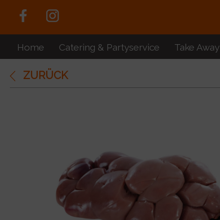
Home
Catering & Partyservice
Take Away
ZURÜCK