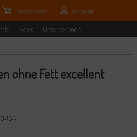
Warenkorb
Account
mie
News
Unternehmen
en ohne Fett excellent
903.1