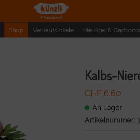
Shop
Verkaufslokale
Metzger & Gastrono
Kalbs-Nier
CHF 6.60
An Lager
Artikelnummer:
3