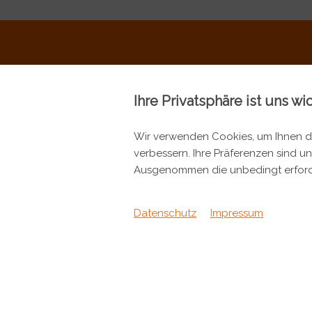
Ihre Privatsphäre ist uns wi
Wir verwenden Cookies, um Ihnen da
verbessern. Ihre Präferenzen sind un
KONTAKT
INFORMA
Ausgenommen die unbedingt erford
Metzgerei Künzli AG
Kontakt
Mülistrasse 7
Datenschutz
Impressum
Verpackung &
8143 Stallikon
+41 44 701 80 80
info@metzgereikuenzli.ch