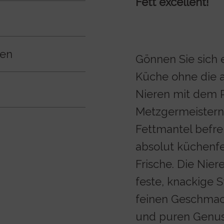
Fett excellent!
ben
Gönnen Sie sich 
Küche ohne die a
Nieren mit dem P
Metzgermeistern 
Fettmantel befrei
absolut küchenf
Frische. Die Nie
feste, knackige 
feinen Geschmack
und puren Genus