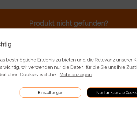
Produkt nicht gefunden?
Rufen sie uns an 044 701 80 80
chtig
s bestmögliche Erlebnis zu bieten und die Relevanz unserer 
s wichtig, wir verwenden nur die Daten, für die Sie uns Ihre Zus
TIONEN
RECHTLICHES
erlichen Cookies, welche
...
Mehr anzeigen
Allgemeine Geschäftsbeding
Einstellungen
Nur funktionale Cooki
 Versand
Impressum
Datenschutz