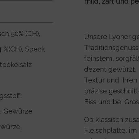
mild, zart und per
sch 50% (CH),
Unsere Lyoner ge
Traditionsgenuss 
4 %(CH), Speck
feinstem, sorgfä
ritpökelsalz
dezent gewürzt, 
Textur und ihre
präzise geschnit
sstoff:
Biss und bei Gro
). Gewürze
Ob klassisch zus
ewürze,
Fleischplatte, im