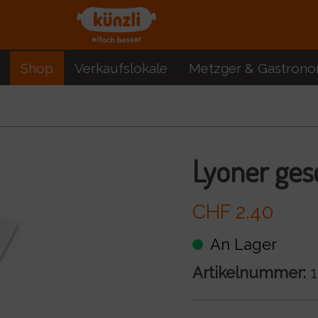
Shop
Verkaufslokale
Metzger & Gastrono
Lyoner ges
CHF 2.40
An Lager
Artikelnummer:
1