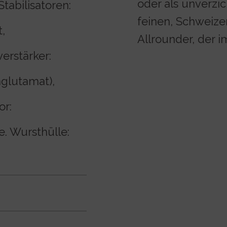
oder als unverzic
Stabilisatoren:
feinen, Schweizer
,
Allrounder, der i
rstärker:
glutamat),
or:
. Wursthülle: