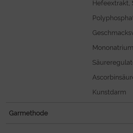
Hefeextrakt, 
Polyphosphat
Geschmacksve
Mononatrium
Säureregulat
Ascorbinsäure
Kunstdarm
Garmethode