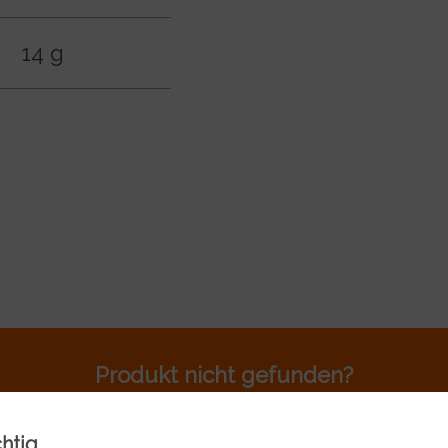
14 g
Produkt nicht gefunden?
Rufen sie uns an 044 701 80 80
chtig