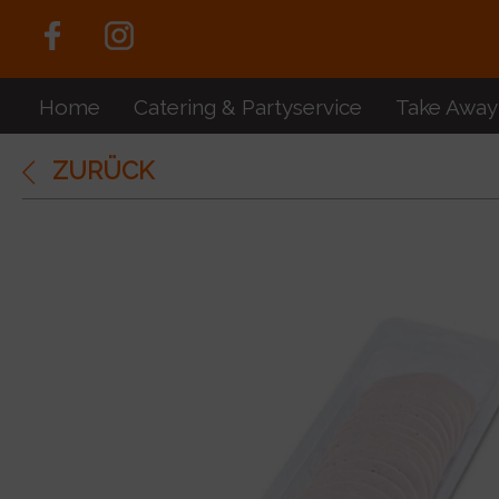
Home
Catering & Partyservice
Take Away
ZURÜCK