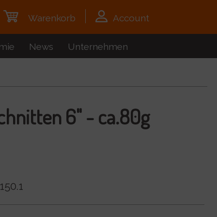
Warenkorb
Account
mie
News
Unternehmen
chnitten 6" - ca.80g
150.1