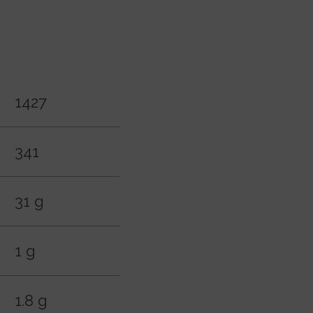
1427
341
31 g
1 g
1.8 g