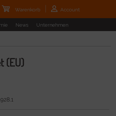
Warenkorb
Account
mie
News
Unternehmen
t (EU)
928.1