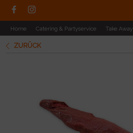
Home
Catering & Partyservice
Take Away
ZURÜCK