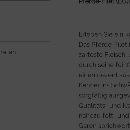
Pferde-Filet (EU)!
Erleben Sie ein k
Das Pferde-Filet
Braten
zärteste Fleisch,
durch seine feinf
einen dezent süs
Kenner ins Schwä
sorgfältig ausge
Qualitäts- und Ko
nahezu fett- und
Garen sprichwörtl