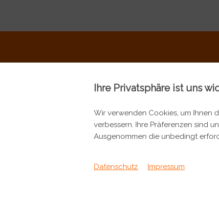
Ihre Privatsphäre ist uns wi
Wir verwenden Cookies, um Ihnen da
verbessern. Ihre Präferenzen sind un
KONTAKT
INFORMA
Ausgenommen die unbedingt erford
Metzgerei Künzli AG
Kontakt
Mülistrasse 7
Datenschutz
Impressum
Verpackung &
8143 Stallikon
+41 44 701 80 80
info@metzgereikuenzli.ch