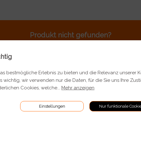
Produkt nicht gefunden?
Rufen sie uns an 044 701 80 80
chtig
s bestmögliche Erlebnis zu bieten und die Relevanz unserer 
s wichtig, wir verwenden nur die Daten, für die Sie uns Ihre Zus
TIONEN
RECHTLICHES
erlichen Cookies, welche
...
Mehr anzeigen
Allgemeine Geschäftsbeding
Einstellungen
Nur funktionale Cooki
 Versand
Impressum
Datenschutz