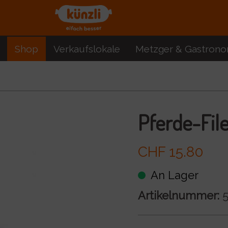
Shop
Verkaufslokale
Metzger & Gastrono
Pferde-File
CHF 15.80
An Lager
Artikelnummer:
5