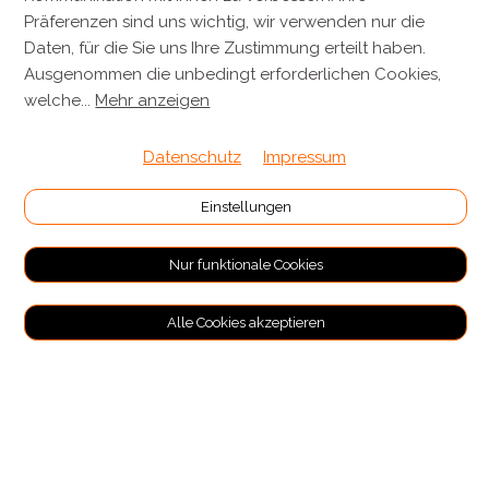
8143 Stallikon
Präferenzen sind uns wichtig, wir verwenden nur die
+41 44 701 80 80
Daten, für die Sie uns Ihre Zustimmung erteilt haben.
Ausgenommen die unbedingt erforderlichen Cookies,
info@metzgereikuenzli.ch
welche
...
Mehr anzeigen
INFORMATIONEN
Datenschutz
Impressum
Kontakt
Einstellungen
Verpackung & Versand
Nur funktionale Cookies
RECHTLICHES
Alle Cookies akzeptieren
Allgemeine Geschäftsbedingungen
Impressum
Datenschutz