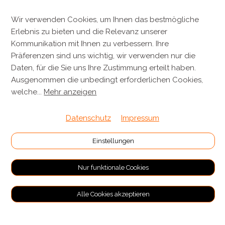
Metzgerei Künzli AG
Wir verwenden Cookies, um Ihnen das bestmögliche
Erlebnis zu bieten und die Relevanz unserer
Mülistrasse 7
Kommunikation mit Ihnen zu verbessern. Ihre
8143 Stallikon
Präferenzen sind uns wichtig, wir verwenden nur die
+41 44 701 80 80
Daten, für die Sie uns Ihre Zustimmung erteilt haben.
Ausgenommen die unbedingt erforderlichen Cookies,
info@metzgereikuenzli.ch
welche
...
Mehr anzeigen
INFORMATIONEN
Datenschutz
Impressum
Kontakt
Einstellungen
Verpackung & Versand
Nur funktionale Cookies
RECHTLICHES
Alle Cookies akzeptieren
Allgemeine Geschäftsbedingungen
Impressum