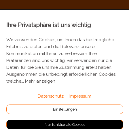
Ihre Privatsphäre ist uns wichtig
KONTAKT
Metzgerei Künzli AG
Wir verwenden Cookies, um Ihnen das bestmögliche
Erlebnis zu bieten und die Relevanz unserer
Mülistrasse 7
Kommunikation mit Ihnen zu verbessern. Ihre
8143 Stallikon
Präferenzen sind uns wichtig, wir verwenden nur die
+41 44 701 80 80
Daten, für die Sie uns Ihre Zustimmung erteilt haben.
Ausgenommen die unbedingt erforderlichen Cookies,
info@metzgereikuenzli.ch
welche
...
Mehr anzeigen
INFORMATIONEN
Datenschutz
Impressum
Kontakt
Einstellungen
Verpackung & Versand
Nur funktionale Cookies