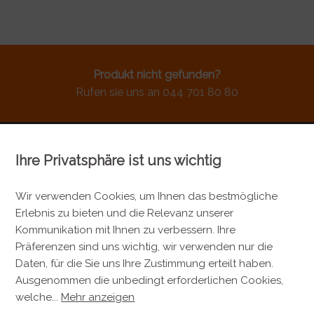
Produkt nicht gefunden?
Rufen sie uns an 044 701 80 80
Ihre Privatsphäre ist uns wichtig
KONTAKT
Metzgerei Künzli AG
Wir verwenden Cookies, um Ihnen das bestmögliche
Erlebnis zu bieten und die Relevanz unserer
Mülistrasse 7
Kommunikation mit Ihnen zu verbessern. Ihre
8143 Stallikon
Präferenzen sind uns wichtig, wir verwenden nur die
+41 44 701 80 80
Daten, für die Sie uns Ihre Zustimmung erteilt haben.
Ausgenommen die unbedingt erforderlichen Cookies,
info@metzgereikuenzli.ch
welche
...
Mehr anzeigen