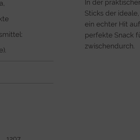
In der praktisch
a,
Sticks der ideale
kte
ein echter Hit au
smittel:
perfekte Snack f
zwischendurch.
).
1207