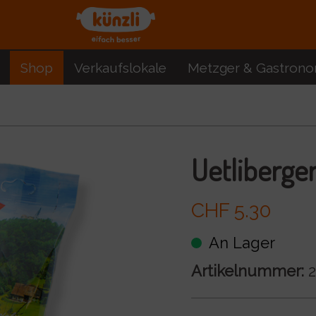
Shop
Verkaufslokale
Metzger & Gastrono
Uetliberger
CHF 5.30
An Lager
Artikelnummer:
2