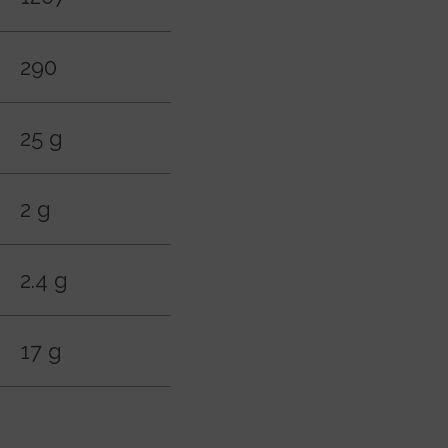
290
25 g
2 g
2.4 g
17 g