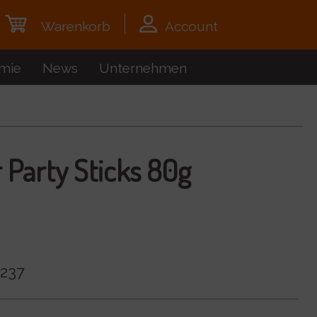
Warenkorb
Account
mie
News
Unternehmen
 Party Sticks 80g
237