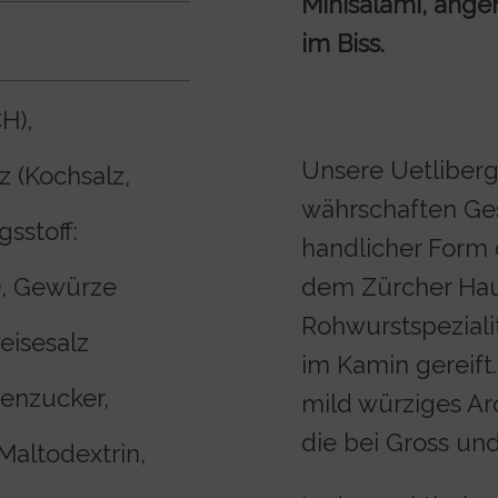
Minisalami, ang
im Biss.
H),
Unsere Uetliberg
z (Kochsalz,
währschaften Ge
sstoff:
handlicher Form 
), Gewürze
dem Zürcher Haus
Rohwurstspezialit
eisesalz
im Kamin gereift
benzucker,
mild würziges Ar
die bei Gross und
Maltodextrin,