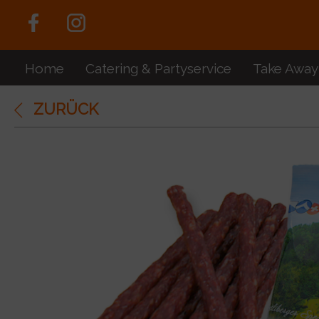
Home
Catering & Partyservice
Take Away
ZURÜCK