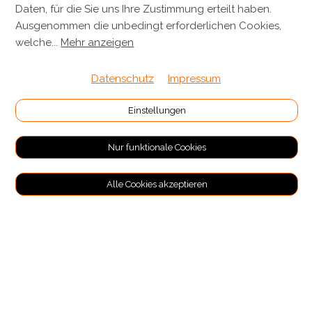
+41 44 701 80 80
Daten, für die Sie uns Ihre Zustimmung erteilt haben.
Ausgenommen die unbedingt erforderlichen Cookies,
info@metzgereikuenzli.ch
welche
...
Mehr anzeigen
INFORMATIONEN
Datenschutz
Impressum
Kontakt
Einstellungen
Verpackung & Versand
Nur funktionale Cookies
RECHTLICHES
Alle Cookies akzeptieren
Allgemeine Geschäftsbedingungen
Impressum
Datenschutz