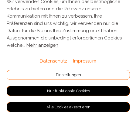
Metzgerei Künzli AG
Wir verwenden Cookies, um Ihnen das bestmögliche
Erlebnis zu bieten und die Relevanz unserer
Mülistrasse 7
Kommunikation mit Ihnen zu verbessern. Ihre
8143 Stallikon
Präferenzen sind uns wichtig, wir verwenden nur die
+41 44 701 80 80
Daten, für die Sie uns Ihre Zustimmung erteilt haben.
Ausgenommen die unbedingt erforderlichen Cookies,
info@metzgereikuenzli.ch
welche
...
Mehr anzeigen
INFORMATIONEN
Datenschutz
Impressum
Kontakt
Einstellungen
Verpackung & Versand
Nur funktionale Cookies
RECHTLICHES
Alle Cookies akzeptieren
Allgemeine Geschäftsbedingungen
Impressum
Datenschutz