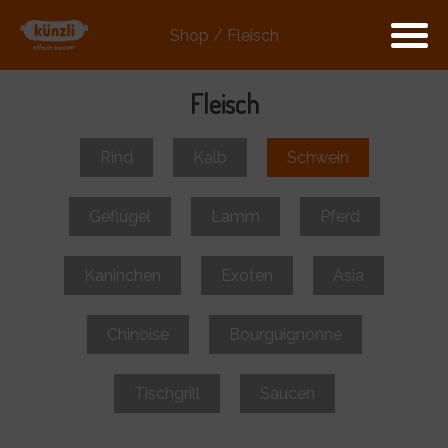
Shop / Fleisch
Fleisch
Rind
Kalb
Schwein
Geflügel
Lamm
Pferd
Kaninchen
Exoten
Asia
Chinoise
Bourguignonne
Tischgrill
Saucen