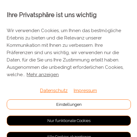
Ihre Privatsphäre ist uns wichtig
KONTAKT
Metzgerei Künzli AG
Wir verwenden Cookies, um Ihnen das bestmögliche
Erlebnis zu bieten und die Relevanz unserer
Mülistrasse 7
Kommunikation mit Ihnen zu verbessern. Ihre
8143 Stallikon
Präferenzen sind uns wichtig, wir verwenden nur die
+41 44 701 80 80
Daten, für die Sie uns Ihre Zustimmung erteilt haben.
Ausgenommen die unbedingt erforderlichen Cookies,
info@metzgereikuenzli.ch
welche
...
Mehr anzeigen
INFORMATIONEN
Datenschutz
Impressum
Kontakt
Einstellungen
Verpackung & Versand
Nur funktionale Cookies
RECHTLICHES
Alle Cookies akzeptieren