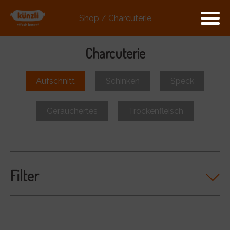
Shop / Charcuterie
Charcuterie
Aufschnitt
Schinken
Speck
Geräuchertes
Trockenfleisch
Filter